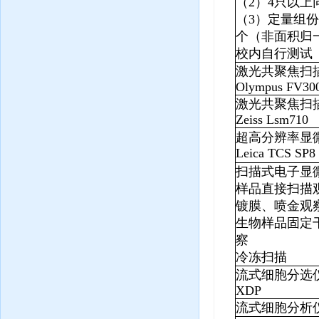
（
2
）
4
只以上
（
3
）定量组份
个（非面积归
校内自行测试
激光共聚焦扫
Olympus
FV30
激光共聚焦扫
Zeiss
Lsm710
超高
分辨率显
Leica TCS SP8
扫描式电子显
样品直接扫描
镀膜、喷金观
生物样品固定
察
冷冻扫描
流式细胞分选
XDP
流式细胞分析