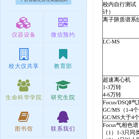
校内自行测试
计）
离子阱质谱系
仪器设备
微信预约
LC-MS
校大仪共享
教育部
超速离心机
1-3
万转
4-6
万转
生命科学学院
研究生院
Focus/DSQⅡ
气
GC/MS
（
1-4
个
GC/MS
大于
4
Focus
气相色谱
图书馆
联系我们
（
1
）
1-3
只同